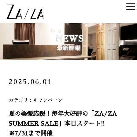
TOP
NEWS
トップ
最新情報
NEWS＆TOPICS
ニュース＆記事
HAIR STYLE
2025.06.01
ヘアスタイル
STAFF
カテゴリ
キャンペーン
スタッフ
夏の美髪応援！毎年大好評の「ZA/ZA
SHOPLIST
SUMMER SALE」本日スタート!!
店舗一覧
※7/31まで開催