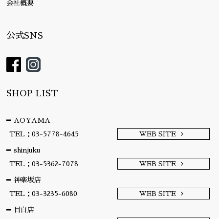
会社概要
公式SNS
SHOP LIST
AOYAMA
TEL：03-5778-4645
WEB SITE
shinjuku
TEL：03-5362-7078
WEB SITE
神楽坂店
TEL：03-3235-6080
WEB SITE
目白店