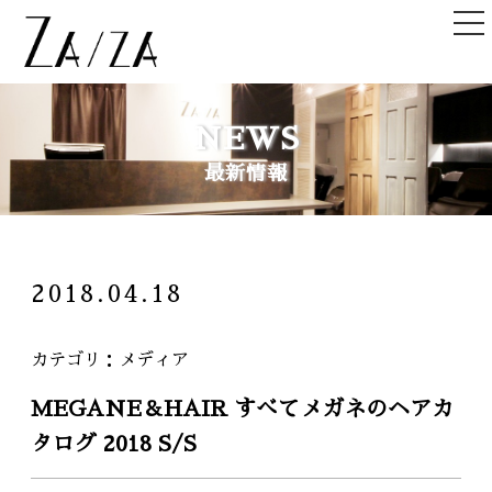
TOP
NEWS
トップ
最新情報
NEWS＆TOPICS
ニュース＆記事
HAIR STYLE
2018.04.18
ヘアスタイル
STAFF
カテゴリ
メディア
スタッフ
MEGANE＆HAIR すべてメガネのヘアカ
SHOPLIST
タログ 2018 S/S
店舗一覧