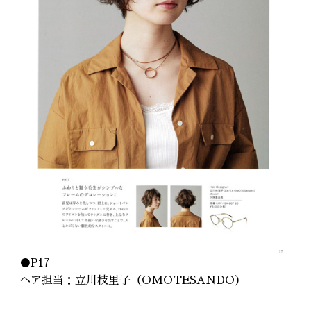
●P17
ヘア担当：
立川枝里子
（
OMOTESANDO
）