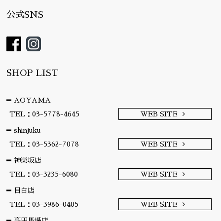
公式SNS
SHOP LIST
AOYAMA
TEL：03-5778-4645
WEB SITE
shinjuku
TEL：03-5362-7078
WEB SITE
神楽坂店
TEL：03-3235-6080
WEB SITE
目白店
TEL：03-3986-0405
WEB SITE
高田馬場店