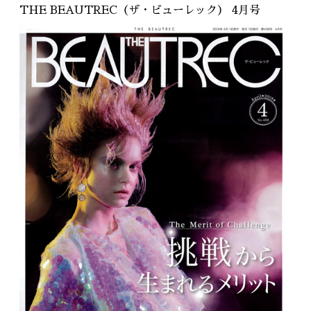
RECRUIT
THE BEAUTREC（ザ・ビューレック） 4月号
採用情報
WEB予約はこちら