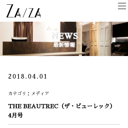
TOP
NEWS
トップ
最新情報
NEWS＆TOPICS
ニュース＆記事
HAIR STYLE
2018.04.01
ヘアスタイル
STAFF
カテゴリ
メディア
スタッフ
THE BEAUTREC（ザ・ビューレック）
SHOPLIST
4月号
店舗一覧