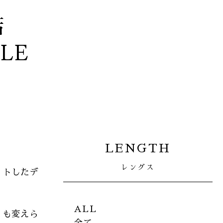
店
YLE
LENGTH
レングス
ットしたデ
ALL
くも変えら
全て