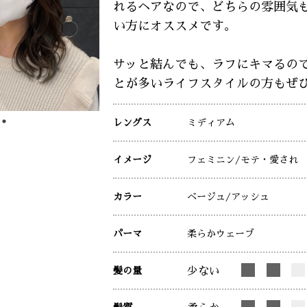
れるヘアなので、どちらの雰囲気
い方にオススメです。
サッと結んでも、ラフにキマるの
とが多いライフスタイルの方もぜ
レングス
ミディアム
イメージ
フェミニン
/モテ・愛され
カラー
ベージュ
/アッシュ
パーマ
柔らかウェーブ
髪の量
少ない