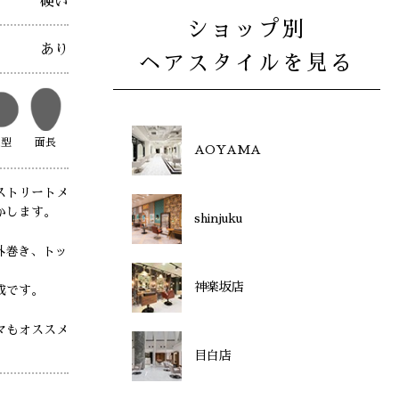
硬い
ショップ別
あり
ヘアスタイルを見る
丸型
面長
AOYAMA
ストリートメ
かします。
shinjuku
外巻き、トッ
神楽坂店
成です。
マもオススメ
目白店