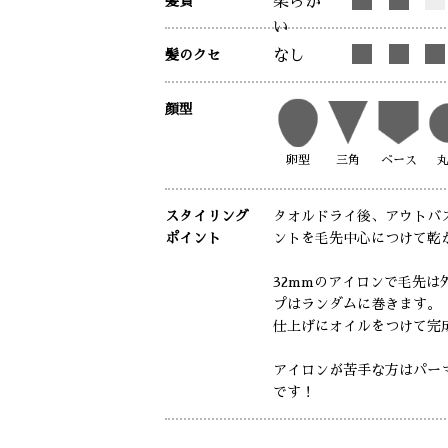
髪質
柔らか
い
髪のクセ
なし
顔型
卵型
三角
ベース
スタイリング
タオルドライ後、アウトバ
ポイント
ントを毛先中心につけて乾
32mmのアイロンで毛先は
プはランダムに巻きます。
仕上げにオイルをつけて完
アイロンが苦手な方はパー
です！