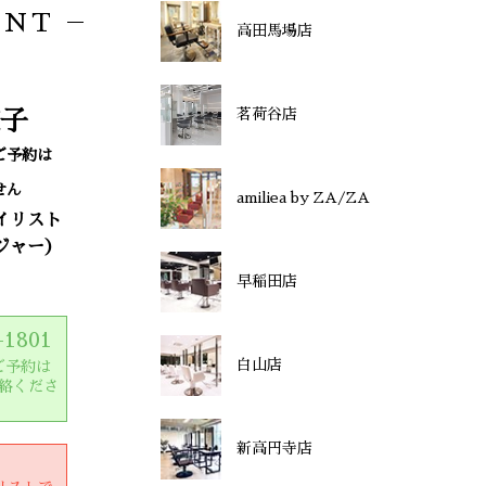
ENT
高田馬場店
子
茗荷谷店
ご予約は
せん
amiliea by ZA/ZA
イリスト
ジャー）
早稲田店
-1801
白山店
ご予約は
絡くださ
新高円寺店